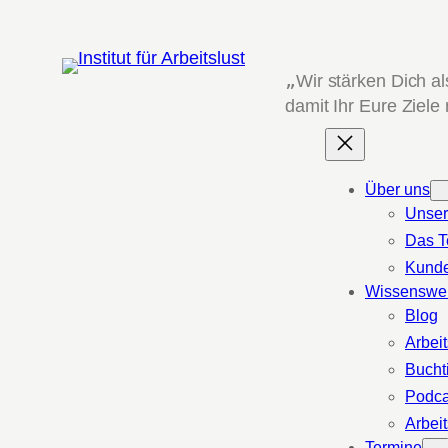
Zum
Inhalt
springen
„
Wir stärken Dich a
damit Ihr Eure Ziele
Über uns
Unser
Das 
Kund
Wissenswe
Blog
Arbeit
Bucht
Podca
Arbeit
Termine