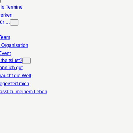
lle Termine
erken
für …
Team
 Organisation
Event
rbeitslust?
ann ich gut
raucht die Welt
egeistert mich
asst zu meinem Leben