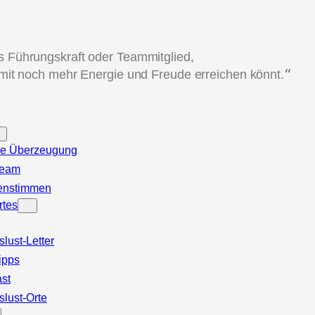
ls Führungskraft oder Teammitglied,
 mit noch mehr Energie und Freude erreichen könnt.
“
e Überzeugung
Team
enstimmen
rtes
slust-Letter
ipps
st
slust-Orte