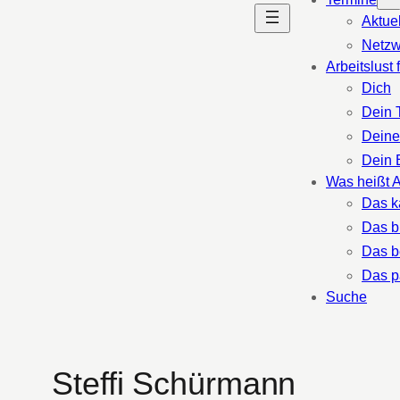
Aktue
Netzw
Arbeitslust 
Dich
Dein 
Deine
Dein 
Was heißt A
Das k
Das b
Das b
Das p
Suche
Steffi Schürmann