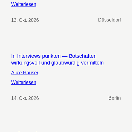
:
Weiterlesen
W
i
13. Okt. 2026
Düsseldorf
c
h
t
i
g
In Interviews punkten — Botschaften
e
wirkungsvoll und glaubwürdig vermitteln
B
o
Alice Häuser
t
:
Weiterlesen
s
I
c
n
14. Okt. 2026
Berlin
h
I
a
n
f
t
t
e
e
r