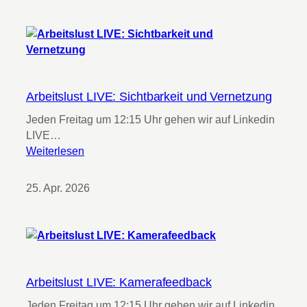
P
e
e
i
r
t
s
s
o
l
n
u
a
Arbeitslust LIVE: Sichtbarkeit und Vernetzung
s
l
Jeden Freitag um 12:15 Uhr gehen wir auf Linkedin
t
B
LIVE…
L
r
:
Weiterlesen
I
a
A
V
n
r
E
25. Apr. 2026
d
b
:
i
e
D
n
i
i
g
t
g
p
s
i
e
l
t
Arbeitslust LIVE: Kamerafeedback
r
u
a
V
Jeden Freitag um 12:15 Uhr gehen wir auf Linkedin