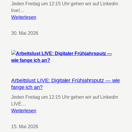
l
e
Jeden Freitag um 12:15 Uhr gehen wir auf Linkedin
n
M
live!…
e
:
Weiterlesen
n
A
s
r
30. Mai 2026
c
b
h
e
e
i
n
t
s
l
u
Arbeitslust LIVE: Digitaler Frühjahrsputz — wie
s
fange ich an?
t
Jeden Freitag um 12:15 Uhr gehen wir auf Linkedin
L
LIVE…
I
:
Weiterlesen
V
A
E
r
:
15. Mai 2026
b