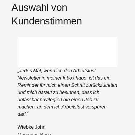
a
n
Auswahl von
f
m
d
a
e
Kundenstimmen
V
n
r
e
g
a
r
e
f
n
i
e
e
c
e
t
h
d
z
a
b
u
n
„
Jedes Mal, wenn ich den Arbeitslust
a
n
?
Newsletter in meiner Inbox habe, ist das ein
c
g
Reminder für mich einen Schritt zurückzutreten
k
und mich darauf zu besinnen, dass ich
unfassbar privilegiert bin einen Job zu
machen, an dem ich Arbeitslust verspüren
darf.
“
Wiebke John
Mercedes-Benz