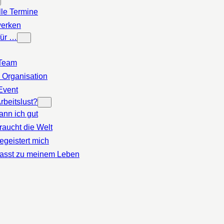
lle Termine
erken
für …
Team
 Organisation
Event
rbeitslust?
ann ich gut
raucht die Welt
egeistert mich
asst zu meinem Leben