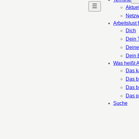
Aktue
Netzw
Arbeitslust 
Dich
Dein 
Deine
Dein 
Was heißt A
Das k
Das b
Das b
Das p
Suche