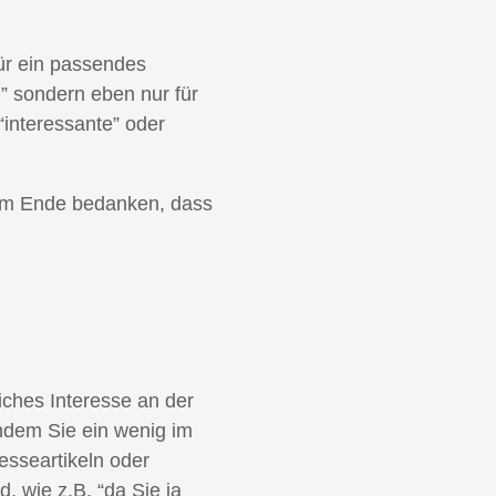
für ein passendes
” sondern eben nur für
“interessante” oder
r am Ende bedanken, dass
iches Interesse an der
ndem Sie ein wenig im
esseartikeln oder
, wie z.B. “da Sie ja