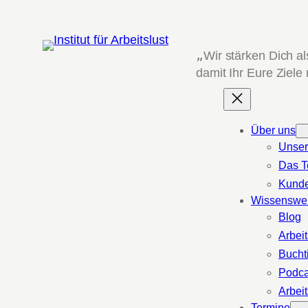
Zum
Inhalt
springen
„
Wir stärken Dich a
damit Ihr Eure Ziele
Über uns
Unser
Das 
Kund
Wissenswe
Blog
Arbeit
Bucht
Podca
Arbeit
Termine