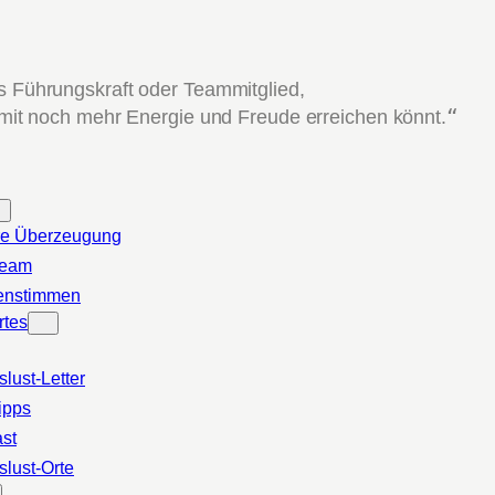
ls Führungskraft oder Teammitglied,
 mit noch mehr Energie und Freude erreichen könnt.
“
e Überzeugung
Team
enstimmen
rtes
slust-Letter
ipps
st
slust-Orte