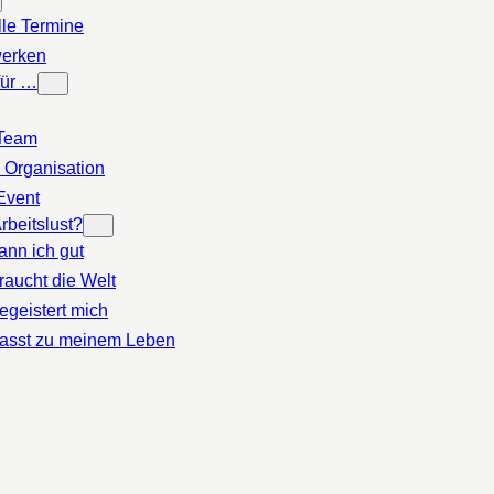
lle Termine
erken
für …
Team
 Organisation
Event
rbeitslust?
ann ich gut
raucht die Welt
egeistert mich
asst zu meinem Leben