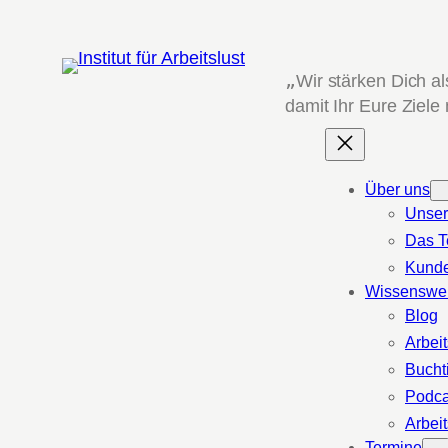
Zum
Inhalt
springen
„
Wir stärken Dich a
damit Ihr Eure Ziele
Über uns
Unser
Das 
Kund
Wissenswe
Blog
Arbeit
Bucht
Podca
Arbeit
Termine