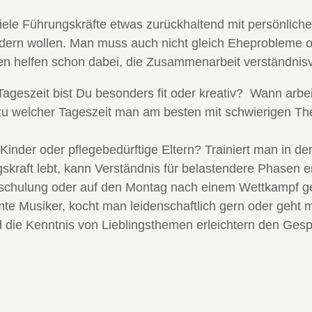
viele Führungskräfte etwas zurückhaltend mit persönlich
rdern wollen. Man muss auch nicht gleich Eheprobleme of
n helfen schon dabei, die Zusammenarbeit verständnisvo
geszeit bist Du besonders fit oder kreativ? Wann arbei
g, zu welcher Tageszeit man am besten mit schwierigen 
Kinder oder pflegebedürftige Eltern? Trainiert man in der
kraft lebt, kann Verständnis für belastendere Phasen 
nschulung oder auf den Montag nach einem Wettkampf ge
mte Musiker, kocht man leidenschaftlich gern oder geht 
ie Kenntnis von Lieblingsthemen erleichtern den Gespr