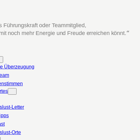
ls Führungskraft oder Teammitglied,
 mit noch mehr Energie und Freude erreichen könnt.
“
e Überzeugung
Team
enstimmen
rtes
slust-Letter
ipps
st
slust-Orte