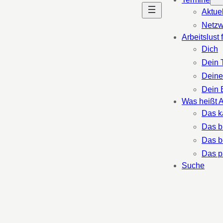
Aktue
Netzw
Arbeitslust 
Dich
Dein 
Deine
Dein 
Was heißt A
Das k
Das b
Das b
Das p
Suche